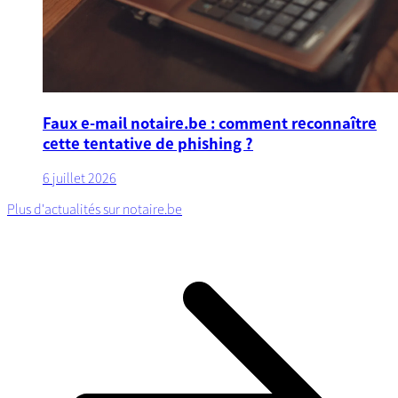
Faux e-mail notaire.be : comment reconnaître
cette tentative de phishing ?
6 juillet 2026
Plus d'actualités sur notaire.be