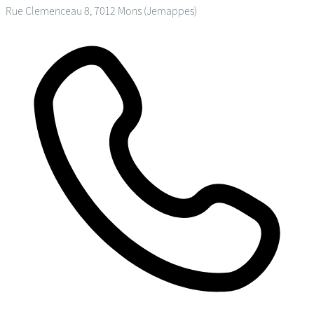
Rue Clemenceau 8, 7012 Mons (Jemappes)