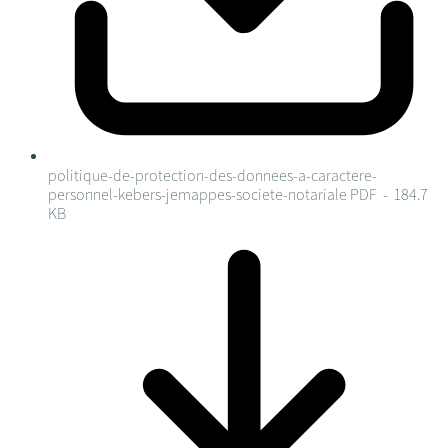
politique-de-protection-des-donnees-a-caractere-
personnel-kebers-jemappes-societe-notariale
PDF - 184.7
KB